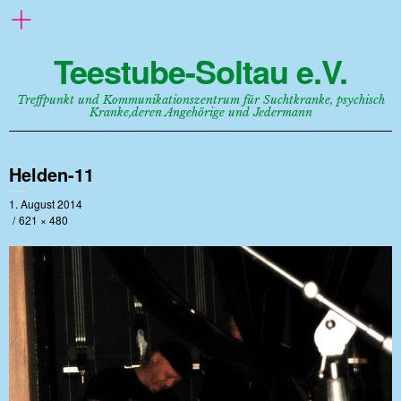
Teestube-Soltau e.V.
Treffpunkt und Kommunikationszentrum für Suchtkranke, psychisch
Kranke,deren Angehörige und Jedermann
Helden-11
1. August 2014
621 × 480