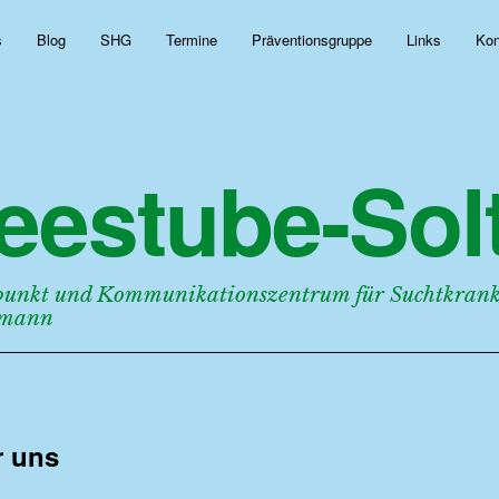
s
Blog
SHG
Termine
Präventionsgruppe
Links
Kon
eestube-Solt
punkt und Kommunikationszentrum für Suchtkranke
rmann
r uns