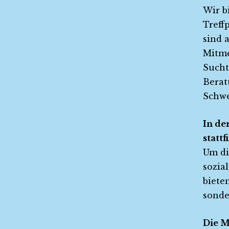
Wir b
Treff
sind 
Mitme
Sucht
Berat
Schwe
In de
stattf
Um di
sozia
biete
sonde
Die M