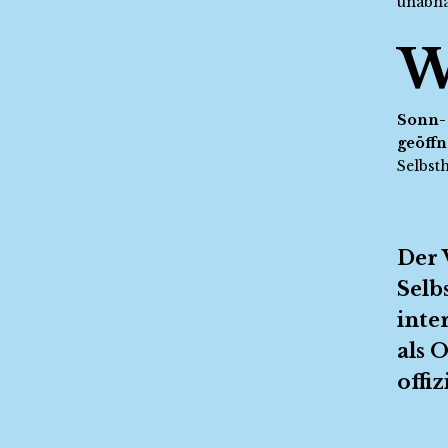
unabhä
Sonn- 
geöffn
Selbst
Der 
Selb
inte
als 
offi