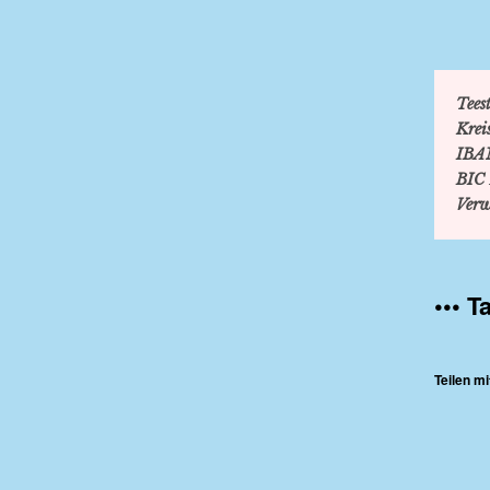
Teest
Krei
IBA
BIC
Verw
••• T
Teilen mi