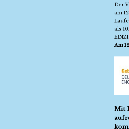
Der V
am 12
Laufe
als 1
EINZI
Am 12
Mit 
aufr
komm