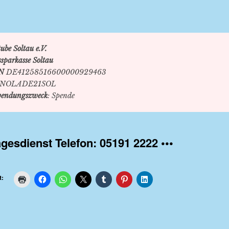
ube Soltau e.V.
ssparkasse Soltau
N
DE41258516600000929463
NOLADE21SOL
endungszweck
: Spende
agesdienst Telefon: 05191 2222 •••
t: