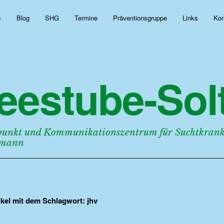
s
Blog
SHG
Termine
Präventionsgruppe
Links
Kon
eestube-Solt
punkt und Kommunikationszentrum für Suchtkranke
rmann
tikel mit dem Schlagwort:
jhv