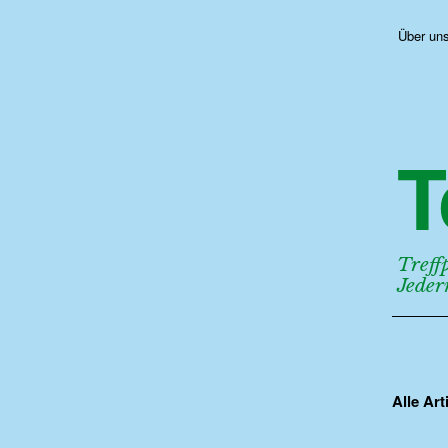
Über un
T
Treff
Jede
Alle Ar