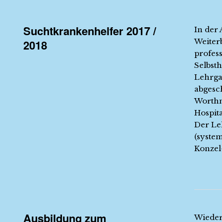
Suchtkrankenhelfer 2017 /
In der 
Weiter
2018
profes
Selbsth
Lehrga
abgesc
Worthm
Hospita
Der Le
(syste
Konzel-
Ausbildung zum
Wieder