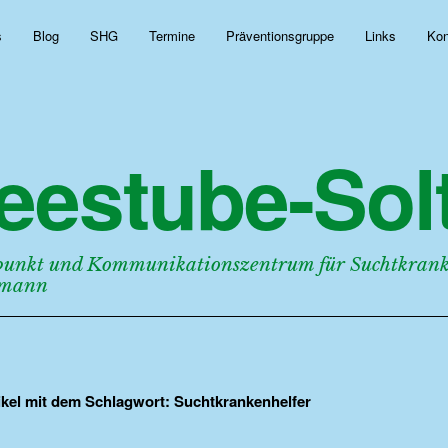
s
Blog
SHG
Termine
Präventionsgruppe
Links
Kon
eestube-Solt
punkt und Kommunikationszentrum für Suchtkranke
rmann
tikel mit dem Schlagwort:
Suchtkrankenhelfer