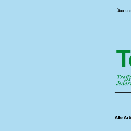
Über un
T
Treff
Jede
Alle Ar