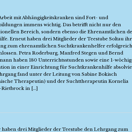
Arbeit mit Abhängigkeitskranken sind Fort- und
bildungen immens wichtig. Das betrifft nicht nur den
sionellen Bereich, sondern ebenso die Ehrenamtlichen d
ilfe. Erneut haben drei Mitglieder der Teestube Soltau ih
ng zum ehrenamtlichen Suchtkrankenhelfer erfolgreic
hlossen. Petra Roderburg, Manfred Stegen und Bernd
ann haben 180 Unterrichtsstunden sowie eine 1-wöchig
tion in einer Einrichtung für Suchtkrankenhilfe absolvie
hrgang fand unter der Leitung von Sabine Bokisch
mische Therapeutin) und der Suchttherapeutin Kornelia
Rietbrock in […]
 haben drei Mitglieder der Teestube den Lehrgang zum