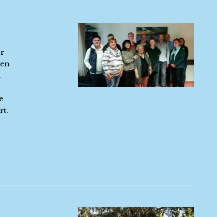
er
ren
h
e
rt.