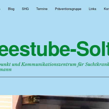
s
Blog
SHG
Termine
Präventionsgruppe
Links
Kon
eestube-Solt
punkt und Kommunikationszentrum für Suchtkranke
rmann