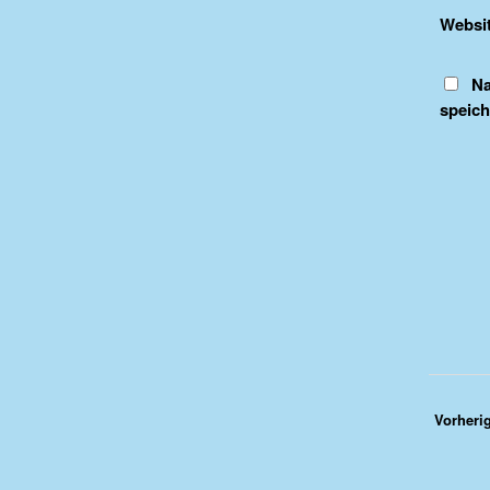
Websi
Na
speich
Vorheri