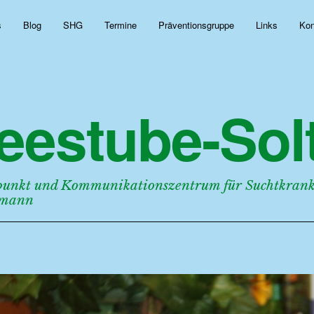
s
Blog
SHG
Termine
Präventionsgruppe
Links
Kon
eestube-Solt
punkt und Kommunikationszentrum für Suchtkranke
rmann