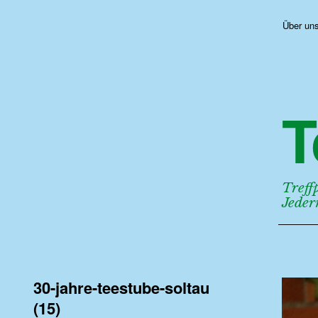
Über un
T
Treff
Jede
30-jahre-teestube-soltau
(15)