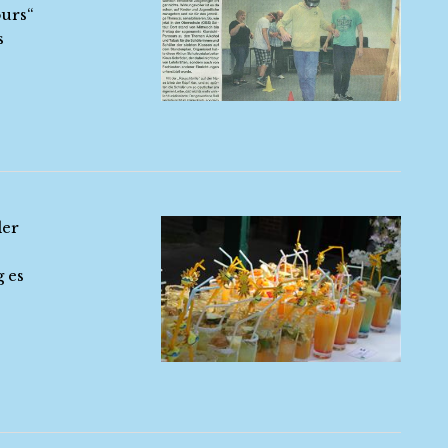
ours“
s
der
g es