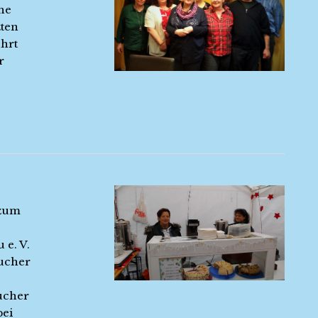
he
zten
ührt
r
 zum
 e. V.
sucher
ucher
bei