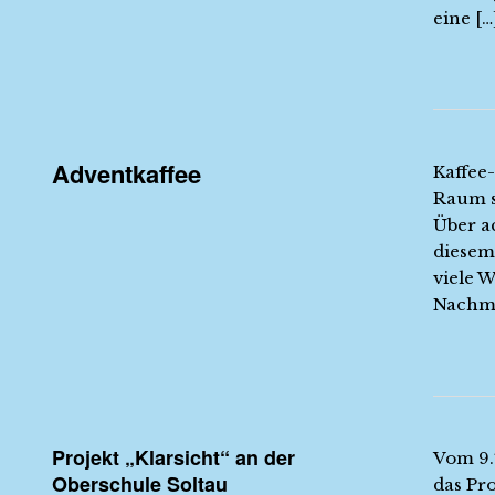
eine […
Adventkaffee
Kaffee
Raum s
Über a
diesem
viele 
Nachmi
Projekt „Klarsicht“ an der
Vom 9.7
Oberschule Soltau
das Pr