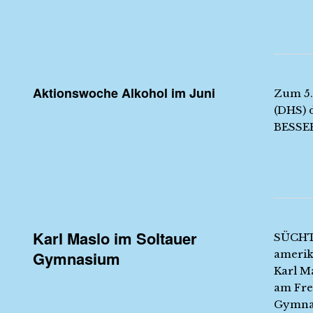
Aktionswoche Alkohol im Juni
Zum 5.
(DHS) 
BESSER
Karl Maslo im Soltauer
SÜCHTI
Gymnasium
amerik
Karl M
am Frei
Gymnas