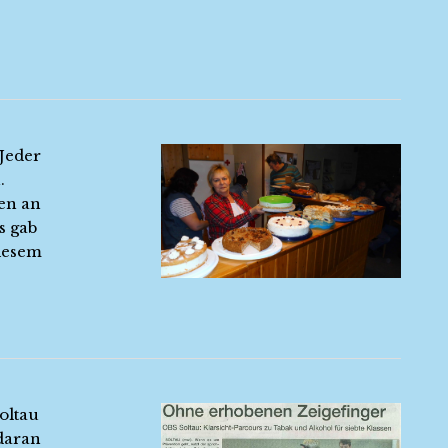
 Jeder
.
hen an
s gab
iesem
Soltau
 daran