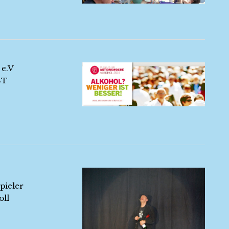
 e.V
ST
pieler
oll