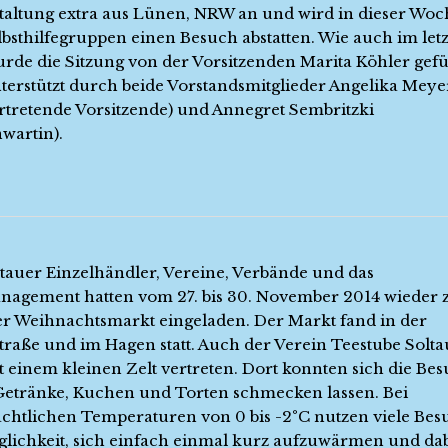
taltung extra aus Lünen, NRW an und wird in dieser Woc
lbsthilfegruppen einen Besuch abstatten. Wie auch im let
urde die Sitzung von der Vorsitzenden Marita Köhler gef
terstützt durch beide Vorstandsmitglieder Angelika Meye
ertretende Vorsitzende) und Annegret Sembritzki
wartin).
ltauer Einzelhändler, Vereine, Verbände und das
nagement hatten vom 27. bis 30. November 2014 wieder
er Weihnachtsmarkt eingeladen. Der Markt fand in der
raße und im Hagen statt. Auch der Verein Teestube Soltau
t einem kleinen Zelt vertreten. Dort konnten sich die Be
Getränke, Kuchen und Torten schmecken lassen. Bei
chtlichen Temperaturen von 0 bis -2°C nutzen viele Bes
glichkeit, sich einfach einmal kurz aufzuwärmen und da