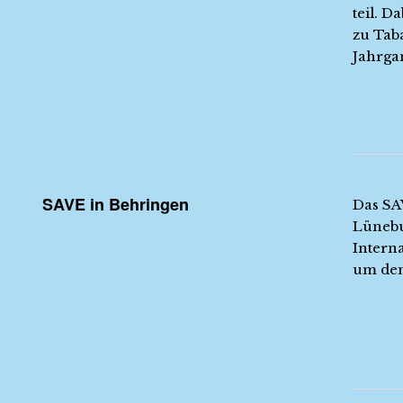
teil. 
zu Tab
Jahrga
SAVE in Behringen
Das SA
Lünebu
Interna
um den