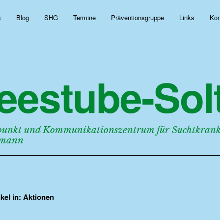
s
Blog
SHG
Termine
Präventionsgruppe
Links
Kon
eestube-Solt
punkt und Kommunikationszentrum für Suchtkranke
rmann
ikel in:
Aktionen