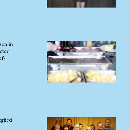
sen in
ter,
uf-
glied