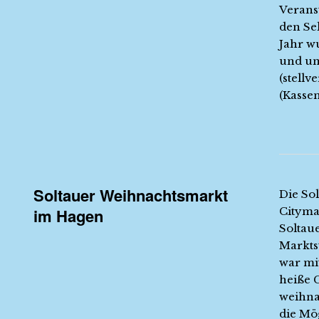
Verans
den Se
Jahr w
und un
(stellv
(Kassen
Soltauer Weihnachtsmarkt
Die So
im Hagen
Cityma
Soltau
Marktst
war mi
heiße 
weihna
die Mö