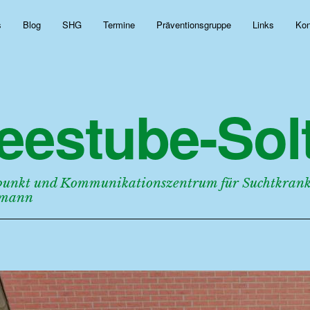
s
Blog
SHG
Termine
Präventionsgruppe
Links
Kon
eestube-Solt
punkt und Kommunikationszentrum für Suchtkranke
rmann