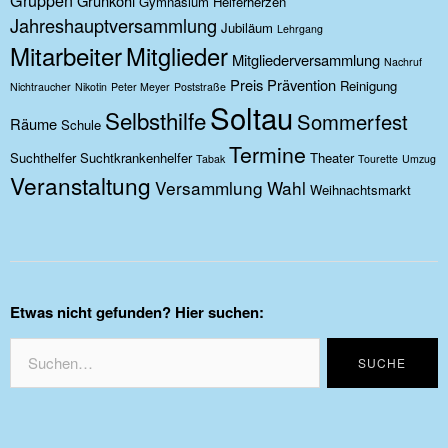
Grünkohl
Gymnasium
Helferherzen
Jahreshauptversammlung
Jubiläum
Lehrgang
Mitarbeiter
Mitglieder
Mitgliederversammlung
Nachruf
Preis
Prävention
Reinigung
Nichtraucher
Nikotin
Peter Meyer
Poststraße
Soltau
Selbsthilfe
Sommerfest
Räume
Schule
Termine
Suchthelfer
Suchtkrankenhelfer
Theater
Tabak
Tourette
Umzug
Veranstaltung
Versammlung
Wahl
Weihnachtsmarkt
Etwas nicht gefunden? Hier suchen: