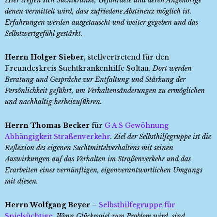
Hier treffen sich Suchtkranke, Gefährdete und deren Angehörige
denen vermittelt wird, dass zufriedene Abstinenz möglich ist.
Erfahrungen werden ausgetauscht und weiter gegeben und das
Selbstwertgefühl gestärkt.
Herrn Holger Sieber,
stellvertretend für den
Freundeskreis Suchtkrankenhilfe Soltau.
Dort werden
Beratung und Gespräche zur Entfaltung und Stärkung der
Persönlichkeit geführt, um Verhaltensänderungen zu ermöglichen
und nachhaltig herbeizuführen.
Herrn Thomas Becker
für
G A S Gewöhnung
Abhängigkeit Straßenverkehr
.
Ziel der Selbsthilfegruppe ist die
Reflexion des eigenen Suchtmittelverhaltens mit seinen
Auswirkungen auf das Verhalten im Straßenverkehr und das
Erarbeiten eines vernünftigen, eigenverantwortlichen Umgangs
mit diesen.
Herrn Wolfgang Beyer
–
Selbsthilfegruppe für
Spielsüchtige
.
Wenn Glücksspiel zum Problem wird, sind