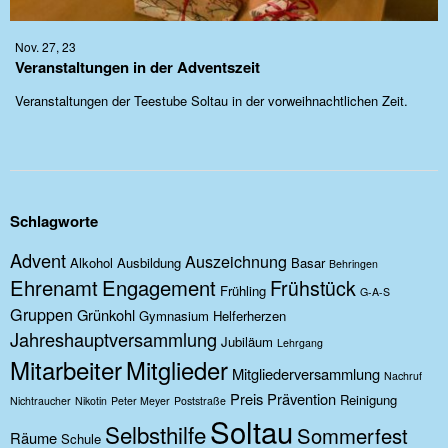
Nov. 27, 23
Veranstaltungen in der Adventszeit
Veranstaltungen der Teestube Soltau in der vorweihnachtlichen Zeit.
Schlagworte
Advent
Auszeichnung
Alkohol
Ausbildung
Basar
Behringen
Ehrenamt
Engagement
Frühstück
Frühling
G-A-S
Gruppen
Grünkohl
Gymnasium
Helferherzen
Jahreshauptversammlung
Jubiläum
Lehrgang
Mitarbeiter
Mitglieder
Mitgliederversammlung
Nachruf
Preis
Prävention
Reinigung
Nichtraucher
Nikotin
Peter Meyer
Poststraße
Soltau
Selbsthilfe
Sommerfest
Räume
Schule