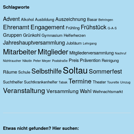
Schlagworte
Advent
Auszeichnung
Alkohol
Ausbildung
Basar
Behringen
Ehrenamt
Engagement
Frühstück
Frühling
G-A-S
Gruppen
Grünkohl
Gymnasium
Helferherzen
Jahreshauptversammlung
Jubiläum
Lehrgang
Mitarbeiter
Mitglieder
Mitgliederversammlung
Nachruf
Preis
Prävention
Reinigung
Nichtraucher
Nikotin
Peter Meyer
Poststraße
Soltau
Selbsthilfe
Sommerfest
Räume
Schule
Termine
Suchthelfer
Suchtkrankenhelfer
Theater
Tabak
Tourette
Umzug
Veranstaltung
Versammlung
Wahl
Weihnachtsmarkt
Etwas nicht gefunden? Hier suchen: