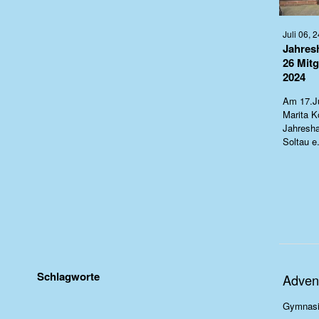
Juli 06, 2
Jahres
26 Mitg
2024
Am 17.Ju
Marita K
Jahresh
Soltau e
Schlagworte
Adven
Gymnas