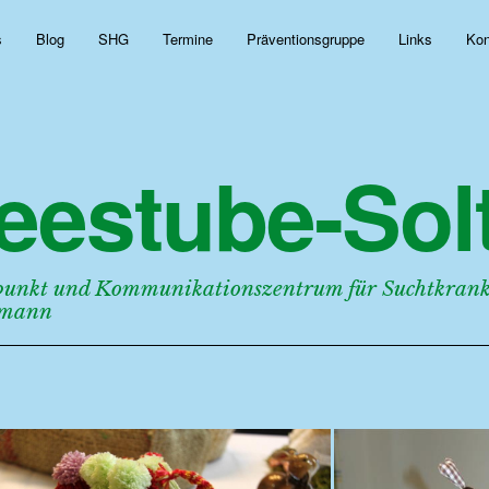
s
Blog
SHG
Termine
Präventionsgruppe
Links
Kon
eestube-Solt
punkt und Kommunikationszentrum für Suchtkranke
rmann