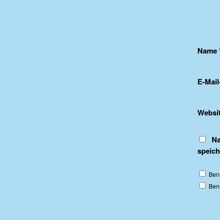
Name
E-Mai
Websi
Na
speich
Ben
Bena