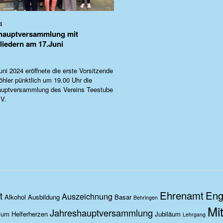
4
hauptversammlung mit
liedern am 17.Juni
ni 2024 eröffnete die erste Vorsitzende
öhler pünktlich um 19.00 Uhr die
auptversammlung des Vereins Teestube
.V.
Ehrenamt
Eng
t
Auszeichnung
Alkohol
Ausbildung
Basar
Behringen
Mit
Jahreshauptversammlung
ium
Helferherzen
Jubiläum
Lehrgang