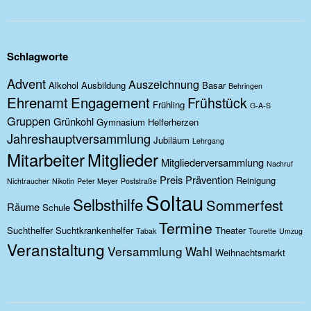
Schlagworte
Advent
Auszeichnung
Alkohol
Ausbildung
Basar
Behringen
Ehrenamt
Engagement
Frühstück
Frühling
G-A-S
Gruppen
Grünkohl
Gymnasium
Helferherzen
Jahreshauptversammlung
Jubiläum
Lehrgang
Mitarbeiter
Mitglieder
Mitgliederversammlung
Nachruf
Preis
Prävention
Reinigung
Nichtraucher
Nikotin
Peter Meyer
Poststraße
Soltau
Selbsthilfe
Sommerfest
Räume
Schule
Termine
Suchthelfer
Suchtkrankenhelfer
Theater
Tabak
Tourette
Umzug
Veranstaltung
Versammlung
Wahl
Weihnachtsmarkt