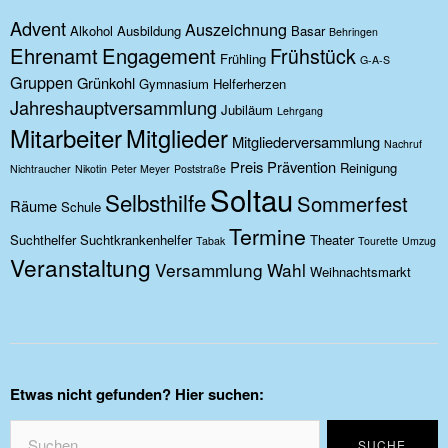
Advent
Auszeichnung
Alkohol
Ausbildung
Basar
Behringen
Ehrenamt
Engagement
Frühstück
Frühling
G-A-S
Gruppen
Grünkohl
Gymnasium
Helferherzen
Jahreshauptversammlung
Jubiläum
Lehrgang
Mitarbeiter
Mitglieder
Mitgliederversammlung
Nachruf
Preis
Prävention
Reinigung
Nichtraucher
Nikotin
Peter Meyer
Poststraße
Soltau
Selbsthilfe
Sommerfest
Räume
Schule
Termine
Suchthelfer
Suchtkrankenhelfer
Theater
Tabak
Tourette
Umzug
Veranstaltung
Versammlung
Wahl
Weihnachtsmarkt
Etwas nicht gefunden? Hier suchen: