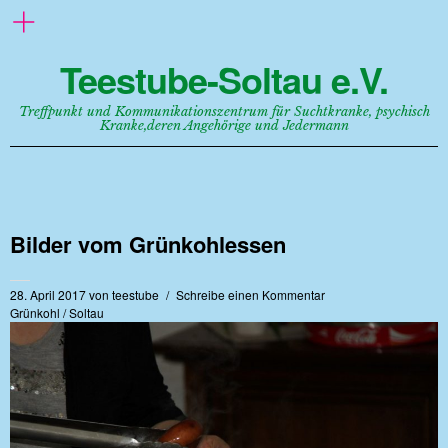
Teestube-Soltau e.V.
Treffpunkt und Kommunikationszentrum für Suchtkranke, psychisch
Kranke,deren Angehörige und Jedermann
Bilder vom Grünkohlessen
28. April 2017
von
teestube
Schreibe einen Kommentar
Grünkohl
/
Soltau