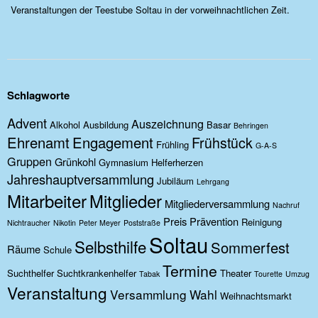
Veranstaltungen der Teestube Soltau in der vorweihnachtlichen Zeit.
Schlagworte
Advent
Auszeichnung
Alkohol
Ausbildung
Basar
Behringen
Ehrenamt
Engagement
Frühstück
Frühling
G-A-S
Gruppen
Grünkohl
Gymnasium
Helferherzen
Jahreshauptversammlung
Jubiläum
Lehrgang
Mitarbeiter
Mitglieder
Mitgliederversammlung
Nachruf
Preis
Prävention
Reinigung
Nichtraucher
Nikotin
Peter Meyer
Poststraße
Soltau
Selbsthilfe
Sommerfest
Räume
Schule
Termine
Suchthelfer
Suchtkrankenhelfer
Theater
Tabak
Tourette
Umzug
Veranstaltung
Versammlung
Wahl
Weihnachtsmarkt