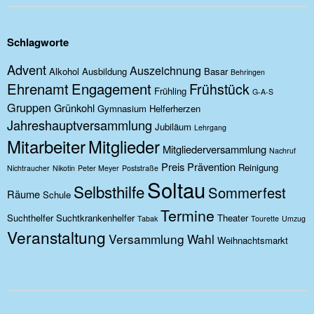
Schlagworte
Advent
Auszeichnung
Alkohol
Ausbildung
Basar
Behringen
Ehrenamt
Engagement
Frühstück
Frühling
G-A-S
Gruppen
Grünkohl
Gymnasium
Helferherzen
Jahreshauptversammlung
Jubiläum
Lehrgang
Mitarbeiter
Mitglieder
Mitgliederversammlung
Nachruf
Preis
Prävention
Reinigung
Nichtraucher
Nikotin
Peter Meyer
Poststraße
Soltau
Selbsthilfe
Sommerfest
Räume
Schule
Termine
Suchthelfer
Suchtkrankenhelfer
Theater
Tabak
Tourette
Umzug
Veranstaltung
Versammlung
Wahl
Weihnachtsmarkt