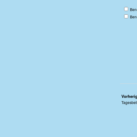
Ben
Bena
Vorherig
Tagesbetr