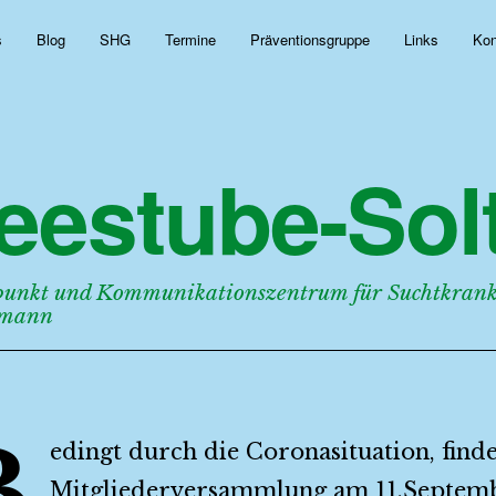
s
Blog
SHG
Termine
Präventionsgruppe
Links
Kon
eestube-Solt
punkt und Kommunikationszentrum für Suchtkranke
rmann
B
edingt durch die Coronasituation, finde
Mitgliederversammlung am 11.Septem