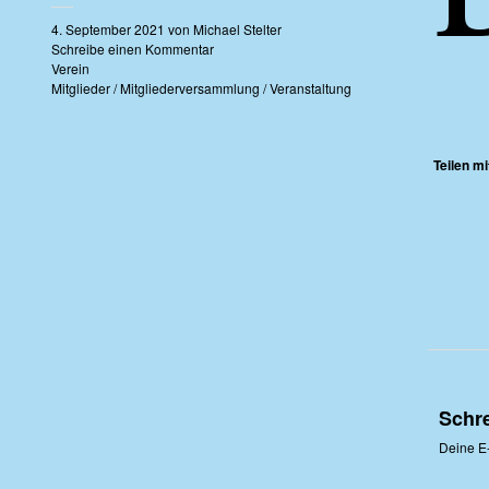
4. September 2021
von
Michael Stelter
Schreibe einen Kommentar
Verein
Mitglieder
/
Mitgliederversammlung
/
Veranstaltung
Teilen mi
Schr
Deine E-