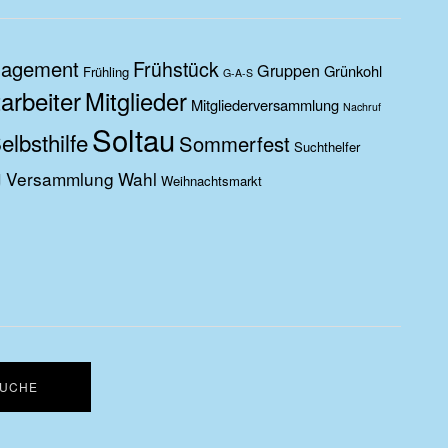
agement
Frühstück
Gruppen
Grünkohl
Frühling
G-A-S
arbeiter
Mitglieder
Mitgliederversammlung
Nachruf
Soltau
elbsthilfe
Sommerfest
Suchthelfer
g
Versammlung
Wahl
Weihnachtsmarkt