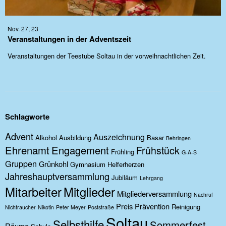
Nov. 27, 23
Veranstaltungen in der Adventszeit
Veranstaltungen der Teestube Soltau in der vorweihnachtlichen Zeit.
Schlagworte
Advent
Auszeichnung
Alkohol
Ausbildung
Basar
Behringen
Ehrenamt
Engagement
Frühstück
Frühling
G-A-S
Gruppen
Grünkohl
Gymnasium
Helferherzen
Jahreshauptversammlung
Jubiläum
Lehrgang
Mitarbeiter
Mitglieder
Mitgliederversammlung
Nachruf
Preis
Prävention
Reinigung
Nichtraucher
Nikotin
Peter Meyer
Poststraße
Soltau
Selbsthilfe
Sommerfest
Räume